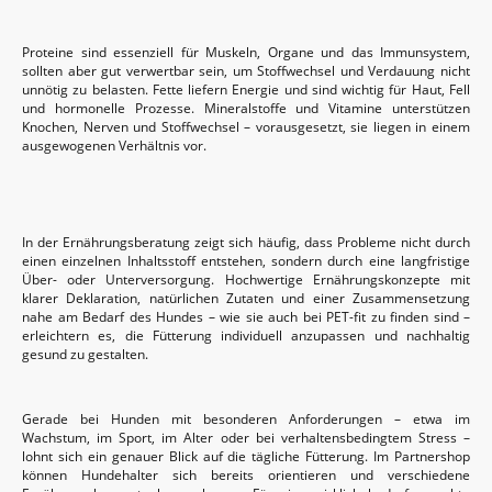
Proteine sind essenziell für Muskeln, Organe und das Immunsystem,
sollten aber gut verwertbar sein, um Stoffwechsel und Verdauung nicht
unnötig zu belasten. Fette liefern Energie und sind wichtig für Haut, Fell
und hormonelle Prozesse. Mineralstoffe und Vitamine unterstützen
Knochen, Nerven und Stoffwechsel – vorausgesetzt, sie liegen in einem
ausgewogenen Verhältnis vor.
In der Ernährungsberatung zeigt sich häufig, dass Probleme nicht durch
einen einzelnen Inhaltsstoff entstehen, sondern durch eine langfristige
Über- oder Unterversorgung. Hochwertige Ernährungskonzepte mit
klarer Deklaration, natürlichen Zutaten und einer Zusammensetzung
nahe am Bedarf des Hundes – wie sie auch bei PET-fit zu finden sind –
erleichtern es, die Fütterung individuell anzupassen und nachhaltig
gesund zu gestalten.
Gerade bei Hunden mit besonderen Anforderungen – etwa im
Wachstum, im Sport, im Alter oder bei verhaltensbedingtem Stress –
lohnt sich ein genauer Blick auf die tägliche Fütterung. Im Partnershop
können Hundehalter sich bereits orientieren und verschiedene