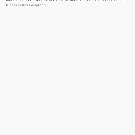
für ein erstes Gespräch!
Kontakt
Telefon:
+49 177 5000005
E-Mail:
info@dog-hilfe.de
Adresse: Sternstraße 53b, Potsdam, 14480, Deutschland